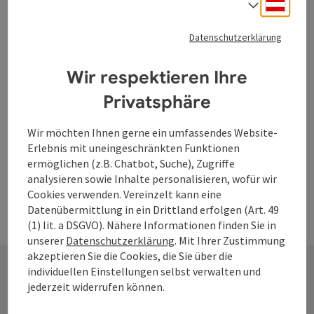
Deuts
Sprach
Ramersberg
Die Kapelle wird bis heute vor allem im Monat Mai von
Datenschutzerklärung
vielen Wallfahrern aus dem oberen Mühlviertel besucht.
Wir respektieren Ihre
Kleinzell im Mühlkreis
Öffnungszeiten
Montag geöffnet
Dienstag geöffnet
Mittwoch geöffnet
Donnerstag geöffnet
Freitag geöffnet
Samstag geöffnet
Sonntag geöffnet
Feiertag geöffnet
MO
DI
MI
DO
FR
SA
SO
FE
Privatsphäre
Wir möchten Ihnen gerne ein umfassendes Website-
Erlebnis mit uneingeschränkten Funktionen
ermöglichen (z.B. Chatbot, Suche), Zugriffe
analysieren sowie Inhalte personalisieren, wofür wir
Cookies verwenden. Vereinzelt kann eine
Datenübermittlung in ein Drittland erfolgen (Art. 49
(1) lit. a DSGVO). Nähere Informationen finden Sie in
unserer
Datenschutzerklärung
. Mit Ihrer Zustimmung
akzeptieren Sie die Cookies, die Sie über die
individuellen Einstellungen selbst verwalten und
jederzeit widerrufen können.
Kontakt