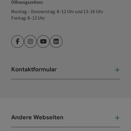
Öffnungszeiten:
Montag – Donnerstag: 8–12 Uhr und 13–16 Uhr
Freitag: 8–13 Uhr
Facebook
Instagram
YouTube
LinkedIn
Kontaktformular
Kont
Andere Webseiten
And