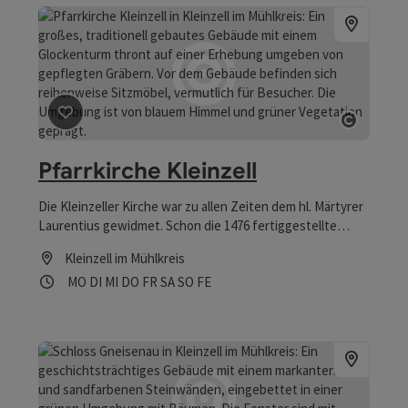
Beitrag merken
: Pfarrkirche Kleinzell
Copyrig
Pfarrkirche Kleinzell
Die Kleinzeller Kirche war zu allen Zeiten dem hl. Märtyrer
Laurentius gewidmet. Schon die 1476 fertiggestellte
gotische Kirche weist im Schlussstein des Pressbyerium
Kleinzell im Mühlkreis
mit dem in Granit gemeißelten Rost das Attribut dieses
Öffnungszeiten
Montag geöffnet
Dienstag geöffnet
Mittwoch geöffnet
Donnerstag geöffnet
Freitag geöffnet
Samstag geöffnet
Sonntag geöffnet
Feiertag geöffnet
MO
DI
MI
DO
FR
SA
SO
FE
Märtyrers auf.