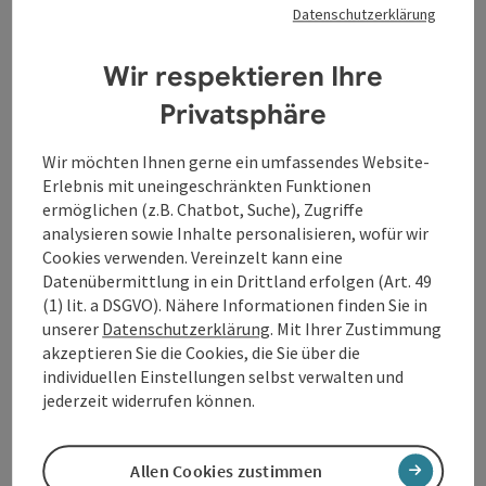
Datenschutzerklärung
Wir respektieren Ihre
Beitrag merken
: Sparkasse Oberösterreich - Bankstell
Copyrig
Privatsphäre
Sparkasse Oberösterreich -
Bankstelle Andorf
Wir möchten Ihnen gerne ein umfassendes Website-
Erlebnis mit uneingeschränkten Funktionen
Sparkasse Oberösterreich - Bankstelle Andorf
ermöglichen (z.B. Chatbot, Suche), Zugriffe
analysieren sowie Inhalte personalisieren, wofür wir
Andorf
Cookies verwenden. Vereinzelt kann eine
Öffnungszeiten
Montag geöffnet
Dienstag geöffnet
Mittwoch geöffnet
Donnerstag geöffnet
Freitag geöffnet
MO
DI
MI
DO
FR
Datenübermittlung in ein Drittland erfolgen (Art. 49
(1) lit. a DSGVO). Nähere Informationen finden Sie in
unserer
Datenschutzerklärung
. Mit Ihrer Zustimmung
akzeptieren Sie die Cookies, die Sie über die
individuellen Einstellungen selbst verwalten und
jederzeit widerrufen können.
Beitrag merken
: Spielplatz Erlau
Copyrig
Allen Cookies zustimmen