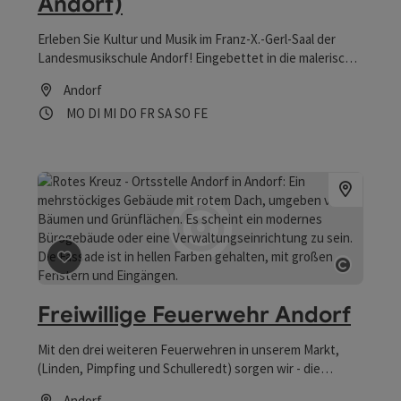
Andorf)
Erleben Sie Kultur und Musik im Franz-X.-Gerl-Saal der
Landesmusikschule Andorf! Eingebettet in die malerische
Umgebung Oberösterreichs bietet dieser Saal eine Bühne
Andorf
für lokale und internationale Künstler. Egal zu welcher
Öffnungszeiten
Montag geöffnet
Dienstag geöffnet
Mittwoch geöffnet
Donnerstag geöffnet
Freitag geöffnet
Samstag geöffnet
Sonntag geöffnet
Feiertag geöffnet
MO
DI
MI
DO
FR
SA
SO
FE
Jahreszeit – Lassen Sie sich von der außergewöhnlichen
Akustik und dem Charme verzaubern!
Beitrag merken
: Freiwillige Feuerwehr Andorf
Copyrig
Freiwillige Feuerwehr Andorf
Mit den drei weiteren Feuerwehren in unserem Markt,
(Linden, Pimpfing und Schulleredt) sorgen wir - die
Freiwillige Feuerwehr ANDORF - für die Sicherheit der
Andorf