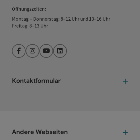
Öffnungszeiten:
Montag – Donnerstag: 8–12 Uhr und 13–16 Uhr
Freitag: 8–13 Uhr
Facebook
Instagram
YouTube
LinkedIn
Kontaktformular
Kont
Andere Webseiten
And