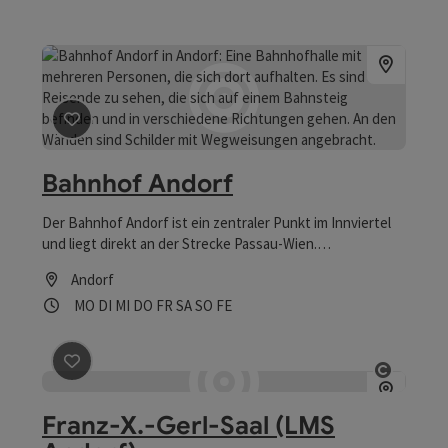
Beitrag merken
: Bahnhof Andorf
Bahnhof Andorf
Der Bahnhof Andorf ist ein zentraler Punkt im Innviertel
und liegt direkt an der Strecke Passau-Wien.
Behindertenparkplätze, Toilettenanlagen sowie ein Lift
Andorf
ermöglichen das barrierefreie Reisen. Zahlreiche
Öffnungszeiten
Montag geöffnet
Dienstag geöffnet
Mittwoch geöffnet
Donnerstag geöffnet
Freitag geöffnet
Samstag geöffnet
Sonntag geöffnet
Feiertag geöffnet
MO
DI
MI
DO
FR
SA
SO
FE
kostenlose Parkplätze ermöglichen bequemes Reisen.
Beitrag merken
: Franz-X.-Gerl-Saal (LMS Andorf)
Copyrig
Franz-X.-Gerl-Saal (LMS