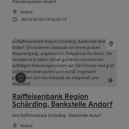
Polizeiinspektion Andorf
Andorf
Öffnungszeiten
Montag geöffnet
Dienstag geöffnet
Mittwoch geöffnet
Donnerstag geöffnet
Freitag geöffnet
Samstag geöffnet
Sonntag geöffnet
Feiertag geöffnet
MO
DI
MI
DO
FR
SA
SO
FE
Beitrag merken
: Raiffeisenbank Region Schärding, Ban
Copyrig
Raiffeisenbank Region
Schärding, Bankstelle Andorf
Ihre Raiffeisenbank Schärding - Bankstelle Andorf
Andorf