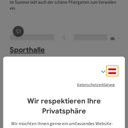
Im Sommer lädt auch der schöne Pfarrgarten zum Verweilen
ein.
Beitrag merken
: Sporthalle
Sporthalle
Andorf
Veranstaltungszentrum
Deuts
Sprach
vielfältige Mehrzweckehalle
Datenschutzerklärung
Direkt im Zentrum
Wir respektieren Ihre
Privatsphäre
Beitrag merken
: VAZ (Veranstaltungszentrum)
Wir möchten Ihnen gerne ein umfassendes Website-