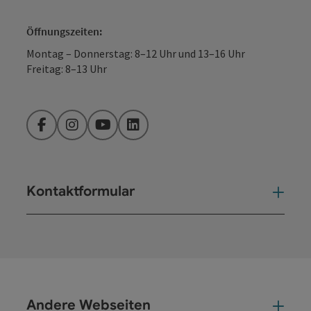
Öffnungszeiten:
Montag – Donnerstag: 8–12 Uhr und 13–16 Uhr
Freitag: 8–13 Uhr
Facebook
Instagram
YouTube
LinkedIn
Kontaktformular
Kont
Andere Webseiten
And