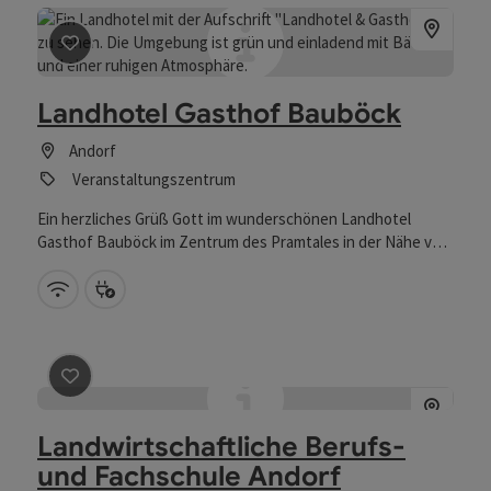
Beitrag merken
: Landhotel Gasthof Bauböck
Landhotel Gasthof Bauböck
Andorf
Veranstaltungszentrum
Ein herzliches Grüß Gott im wunderschönen Landhotel
Gasthof Bauböck im Zentrum des Pramtales in der Nähe von
Schärding. Ein wunderschöner Gastgarten lädt genauso zum
Verweilen ein wie die hervorragende regionale und saisonale
W-Lan (kostenlos)
Bike Ladestation
Küche, sowie der Service von den Wirtsleuten Heidi und
Hans Voglmayr. Zentraler Ausgangspunkt zum
Baumkronenweg Kopfing, Therme Geinberg, Therme Bad
Schallerbach, Erlebnisbad und Schifffahrt in Passau,
Beitrag merken
: Landwirtschaftliche Berufs- und Fachsc
Barockstadt Schärding, Brauereibesichtigungen,
Indianerspielplatz Natternbach und noch vieles mehr....
Landwirtschaftliche Berufs-
und Fachschule Andorf