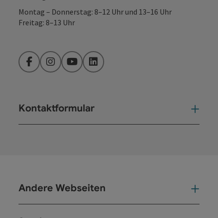
Montag – Donnerstag: 8–12 Uhr und 13–16 Uhr
Freitag: 8–13 Uhr
Facebook
Instagram
YouTube
LinkedIn
Kontaktformular
Kont
Andere Webseiten
And