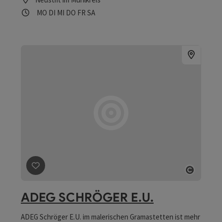
Öffnungszeiten
Montag geöffnet
Dienstag geöffnet
Mittwoch geöffnet
Donnerstag geöffnet
Freitag geöffnet
Samstag geöffnet
MO
DI
MI
DO
FR
SA
Beitrag merken
: ADEG SCHRÖGER E.U.
Copyri
ADEG SCHRÖGER E.U.
ADEG Schröger E.U. im malerischen Gramastetten ist mehr