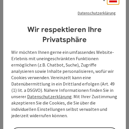
Farbstiften pro Jahr der bedeutendste Hersteller der
Welt. Dabei dominiert die Produktion von Farbstiften.
Datenschutzerklärung
Bildhaft ausgedrückt ergeben die Stifte – hintereinander
gelegt – eine Strecke von der Erde bis zum Mond oder
acht mal um die Erde ! Im Werk in Engelhartszell werden
Wir respektieren Ihre
Textmarker in vielen bunten Farben hergestellt. Hier ein
Privatsphäre
toller Werbefilm von Faber-Castell:
https://www.youtube.com/watch?v=JQE2q-
Beitrag merken
: A/T STORE
Copyri
1bNZE&feature=share&fbclid=IwAR2gArdBKOEDcgEwQQdedvu5
Wir möchten Ihnen gerne ein umfassendes Website-
Erlebnis mit uneingeschränkten Funktionen
ermöglichen (z.B. Chatbot, Suche), Zugriffe
A/T STORE
analysieren sowie Inhalte personalisieren, wofür wir
Cookies verwenden. Vereinzelt kann eine
A / T Store - Slow Fashion Linz. Ein kleiner Laden, zentral
Datenübermittlung in ein Drittland erfolgen (Art. 49
gelegen, in der Linzer Altstadt.
(1) lit. a DSGVO). Nähere Informationen finden Sie in
Linz
unserer
Datenschutzerklärung
. Mit Ihrer Zustimmung
Öffnungszeiten
Montag geöffnet
Dienstag geöffnet
Mittwoch geöffnet
Donnerstag geöffnet
Freitag geöffnet
Samstag geöffnet
MO
DI
MI
DO
FR
SA
akzeptieren Sie die Cookies, die Sie über die
individuellen Einstellungen selbst verwalten und
jederzeit widerrufen können.