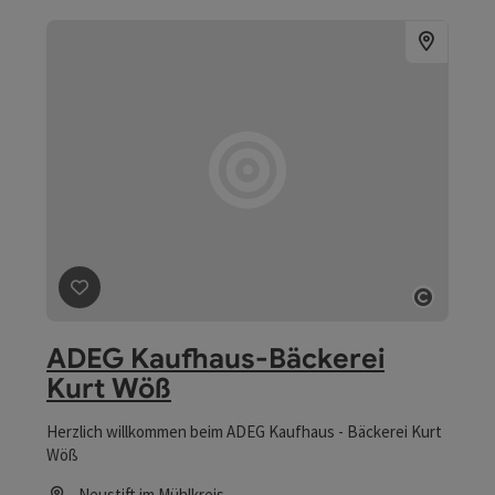
Beitrag merken
: ADEG Kaufhaus-Bäckerei Kurt Wöß
Copyri
ADEG Kaufhaus-Bäckerei
Kurt Wöß
Herzlich willkommen beim ADEG Kaufhaus - Bäckerei Kurt
Wöß
Neustift im Mühlkreis