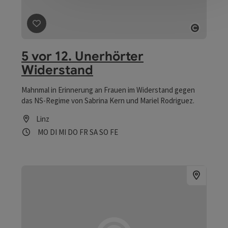
Beitrag merken
: 5 vor 12. Unerhörter Widerstand
Copyri
5 vor 12. Unerhörter
Widerstand
Mahnmal in Erinnerung an Frauen im Widerstand gegen
das NS-Regime von Sabrina Kern und Mariel Rodriguez.
Linz
Öffnungszeiten
Montag geöffnet
Dienstag geöffnet
Mittwoch geöffnet
Donnerstag geöffnet
Freitag geöffnet
Samstag geöffnet
Sonntag geöffnet
Feiertag geöffnet
MO
DI
MI
DO
FR
SA
SO
FE