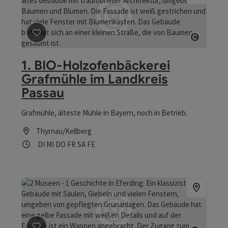
Beitrag merken
: 1. BIO-Holzofenbäckerei Grafmühle 
Copyri
1. BIO-Holzofenbäckerei
Grafmühle im Landkreis
Passau
Grafmühle, älteste Mühle in Bayern, noch in Betrieb.
Thyrnau/Kellberg
Öffnungszeiten
Dienstag geöffnet
Mittwoch geöffnet
Donnerstag geöffnet
Freitag geöffnet
Samstag geöffnet
Feiertag geöffnet
DI
MI
DO
FR
SA
FE
Beitrag merken
: 2 Museen - 1 Geschichte