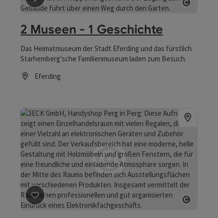
Copyri
2 Museen - 1 Geschichte
Das Heimatmuseum der Stadt Eferding und das fürstlich
Starhemberg'sche Familienmuseum laden zum Besuch.
Eferding
Öffnungszeiten
Beitrag merken
: 3ECK GmbH, Handyshop Perg
Copyri