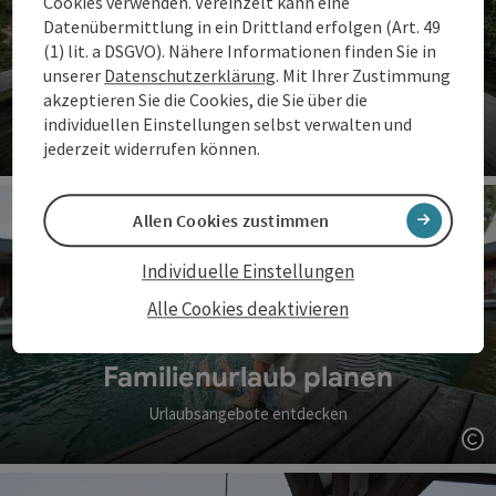
Cookies verwenden. Vereinzelt kann eine
Datenübermittlung in ein Drittland erfolgen (Art. 49
(1) lit. a DSGVO). Nähere Informationen finden Sie in
unserer
Datenschutzerklärung
. Mit Ihrer Zustimmung
Familienzeit erleben
akzeptieren Sie die Cookies, die Sie über die
individuellen Einstellungen selbst verwalten und
Erlebnisse für Groß & Klein
jederzeit widerrufen können.
Co
Allen Cookies zustimmen
Individuelle Einstellungen
Alle Cookies deaktivieren
Familienurlaub planen
Urlaubsangebote entdecken
Co