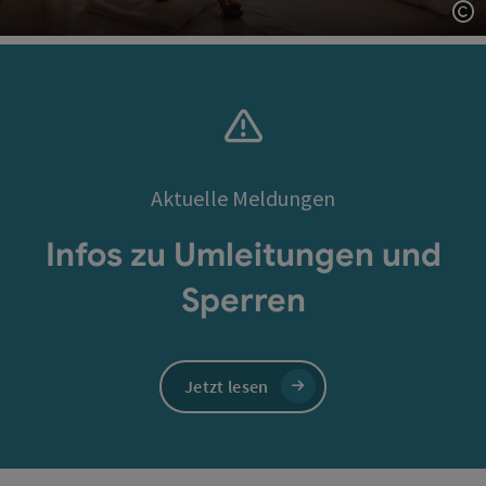
Co
Aktuelle Meldungen
Infos zu Umleitungen und
Sperren
Jetzt lesen