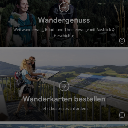
Wandergenuss
Weitwanderweg, Rund- und Themenwege mit Ausblick &
Geschichte
Co
Wanderkarten bestellen
Jetzt kostenlos anfordern
Co