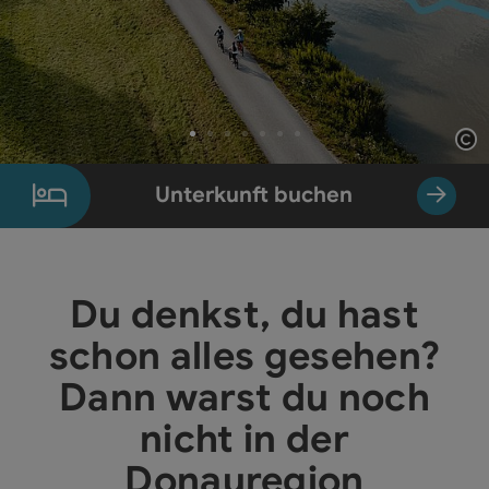
Co
Element 1 von 7
Unterkunft buchen
Du denkst, du hast
schon alles gesehen?
Dann warst du noch
nicht in der
Donauregion