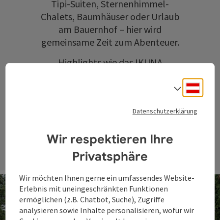
Tipi-Suiten, Sternenhimmel-
Chalets, Baumhäuser oder Urlaub
am Bauernhof – hier wird
gemeinsame Zeit zum Abenteuer.
Highlights wie das
IKUNA
Naturresort
oder die
WaldEntdeckerWelt
sorgen für
Deuts
Sprach
unvergessliche Erlebnisse in der
Datenschutzerklärung
Natur.
Wir respektieren Ihre
Privatsphäre
Wir möchten Ihnen gerne ein umfassendes Website-
Erlebnis mit uneingeschränkten Funktionen
ermöglichen (z.B. Chatbot, Suche), Zugriffe
analysieren sowie Inhalte personalisieren, wofür wir