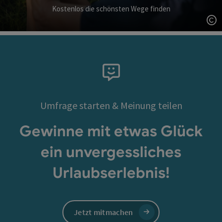
Kostenlos die schönsten Wege finden
Co
Umfrage starten & Meinung teilen
Gewinne mit etwas Glück
ein unvergessliches
Urlaubserlebnis!
Jetzt mitmachen