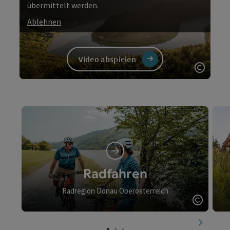
übermittelt werden.
Ablehnen
Video abspielen
Copyri
Video
Radfahren
Radregion Donau Oberösterreich
Copyrig
nächste