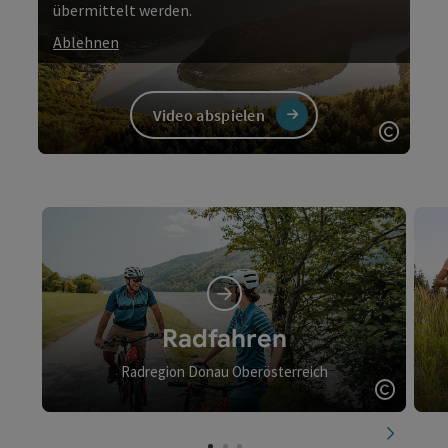
übermittelt werden.
Ablehnen
Video abspielen
Copyri
Video
Radfahren
Radregion Donau Oberösterreich
Copyrig
nächste