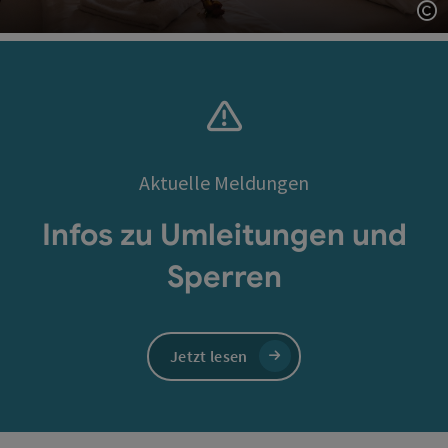
Co
Aktuelle Meldungen
Infos zu Umleitungen und
Sperren
Jetzt lesen