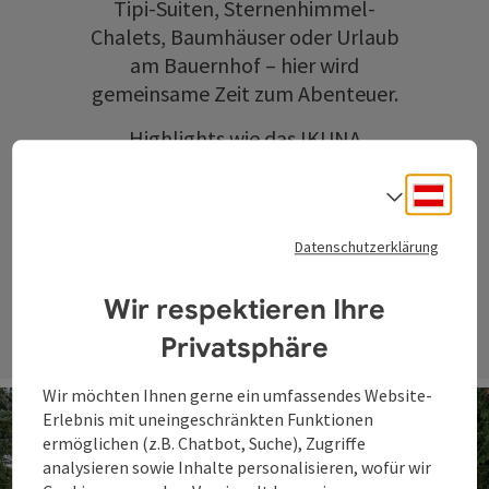
Tipi-Suiten, Sternenhimmel-
Chalets, Baumhäuser oder Urlaub
am Bauernhof – hier wird
gemeinsame Zeit zum Abenteuer.
Highlights wie das
IKUNA
Naturresort
oder die
WaldEntdeckerWelt
sorgen für
Deuts
Sprach
unvergessliche Erlebnisse in der
Datenschutzerklärung
Natur.
Wir respektieren Ihre
Privatsphäre
Wir möchten Ihnen gerne ein umfassendes Website-
Erlebnis mit uneingeschränkten Funktionen
ermöglichen (z.B. Chatbot, Suche), Zugriffe
analysieren sowie Inhalte personalisieren, wofür wir