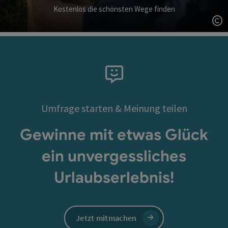
Kostenlos die schönsten Wege finden
Co
Umfrage starten & Meinung teilen
Gewinne mit etwas Glück
ein unvergessliches
Urlaubserlebnis!
Jetzt mitmachen