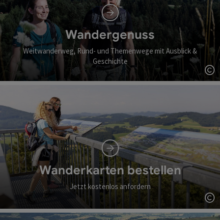
Wandergenuss
Weitwanderweg, Rund- und Themenwege mit Ausblick &
Geschichte
Co
Wanderkarten bestellen
Jetzt kostenlos anfordern
Co