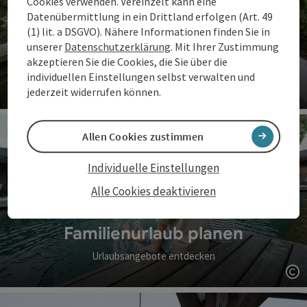
Cookies verwenden. Vereinzelt kann eine
Datenübermittlung in ein Drittland erfolgen (Art. 49
(1) lit. a DSGVO). Nähere Informationen finden Sie in
unserer
Datenschutzerklärung
. Mit Ihrer Zustimmung
Familienzeit erleben
akzeptieren Sie die Cookies, die Sie über die
individuellen Einstellungen selbst verwalten und
Erlebnisse für Groß & Klein
jederzeit widerrufen können.
Co
Allen Cookies zustimmen
Individuelle Einstellungen
Alle Cookies deaktivieren
Familienurlaub planen
Urlaubsangebote entdecken
Co