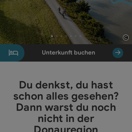
Co
Element 1 von 7
Unterkunft buchen
Du denkst, du hast
schon alles gesehen?
Dann warst du noch
nicht in der
Donauregion