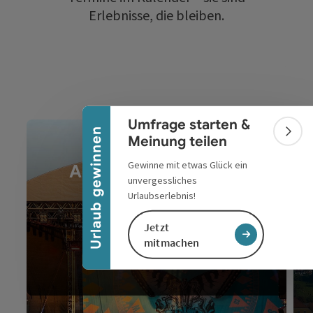
Erlebnisse, die bleiben.
Banner einklappen
Umfrage starten &
Urlaub gewinnen
Bann
Meinung teilen
Gewinne mit etwas Glück ein
Alle Veranstaltungen
unvergessliches
im Überblick
Urlaubserlebnis!
Jetzt
mitmachen