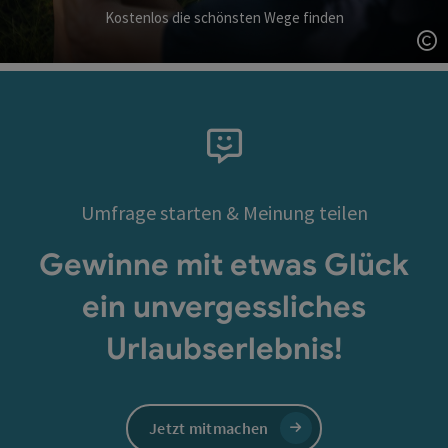
Kostenlos die schönsten Wege finden
Co
Umfrage starten & Meinung teilen
Gewinne mit etwas Glück
ein unvergessliches
Urlaubserlebnis!
Jetzt mitmachen