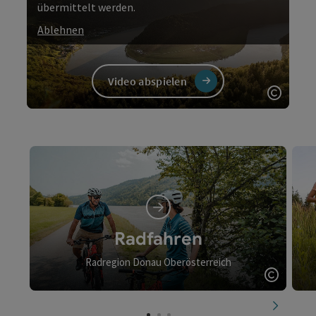
übermittelt werden.
Ablehnen
Video abspielen
Copyri
Video
Radfahren
Radregion Donau Oberösterreich
Copyrig
nächste