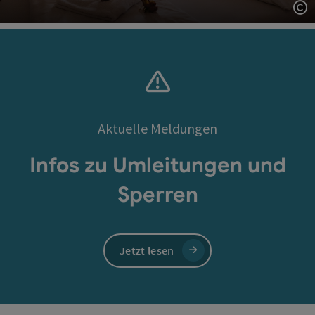
Co
Aktuelle Meldungen
Infos zu Umleitungen und
Sperren
Jetzt lesen