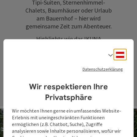
Tipi-Suiten, Sternenhimmel-
Chalets, Baumhäuser oder Urlaub
am Bauernhof – hier wird
gemeinsame Zeit zum Abenteuer.
Highlights wie das
IKUNA
Naturresort
oder die
WaldEntdeckerWelt
sorgen für
Deuts
Sprach
unvergessliche Erlebnisse in der
Datenschutzerklärung
Natur.
Wir respektieren Ihre
Privatsphäre
Wir möchten Ihnen gerne ein umfassendes Website-
Erlebnis mit uneingeschränkten Funktionen
ermöglichen (z.B. Chatbot, Suche), Zugriffe
analysieren sowie Inhalte personalisieren, wofür wir