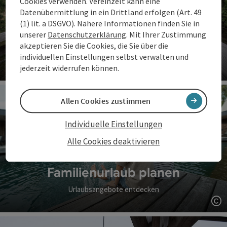
Cookies verwenden. Vereinzelt kann eine
Datenübermittlung in ein Drittland erfolgen (Art. 49
(1) lit. a DSGVO). Nähere Informationen finden Sie in
unserer
Datenschutzerklärung
. Mit Ihrer Zustimmung
Familienzeit erleben
akzeptieren Sie die Cookies, die Sie über die
individuellen Einstellungen selbst verwalten und
Erlebnisse für Groß & Klein
jederzeit widerrufen können.
Co
Allen Cookies zustimmen
Individuelle Einstellungen
Alle Cookies deaktivieren
Familienurlaub planen
Urlaubsangebote entdecken
Co