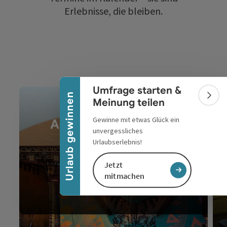
Erlebnisse, die bleiben.
Banner einklappen
Umfrage starten &
Urlaub gewinnen
Bann
Meinung teilen
Gewinne mit etwas Glück ein
Alle Veranstaltungen
unvergessliches
im Überblick
Urlaubserlebnis!
Jetzt
mitmachen