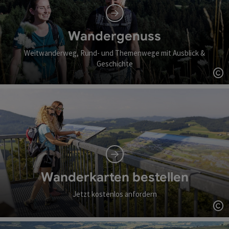
Wandergenuss
Weitwanderweg, Rund- und Themenwege mit Ausblick &
Geschichte
Co
Wanderkarten bestellen
Jetzt kostenlos anfordern
Co