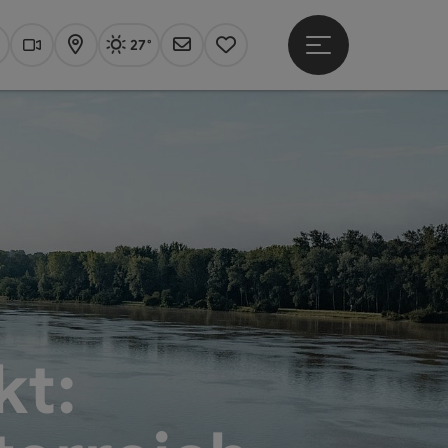
27°
Hauptmenü öffne
Aktuelles Wetter
Linz, sonnig
uchen
Webcams
Karte
Newsletter
Merkzettel
kt: