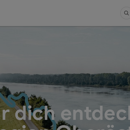
S
r dich entdec