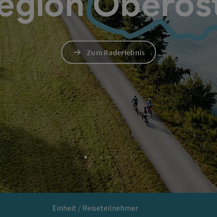
egion Oberöst
Zum Raderlebnis
Einheit / Reiseteilnehmer