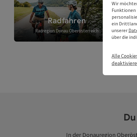
Wir möchten
Funktionen 
personalisi
Radfahren
ein Drittlan
unserer
Dat
Radregion Donau Oberösterreich
über die ind
Copyrigh
Alle Cookie
deaktivier
Du 
In der Donauregion Oberöste