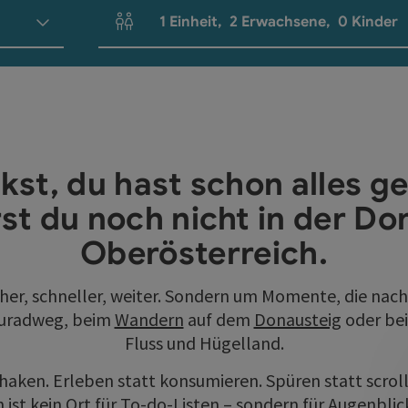
1
Einheit
,
2
Erwachsene
,
0
Kinder
Einheitenanzahl und Personenfelder
kst, du hast schon alles g
st du noch nicht in der Do
Oberösterreich.
öher, schneller, weiter. Sondern um Momente, die nac
auradweg, beim
Wandern
auf dem
Donausteig
oder bei
Fluss und Hügelland.
haken. Erleben statt konsumieren. Spüren statt scrol
 ist kein Ort für To-do-Listen – sondern für Augenblick