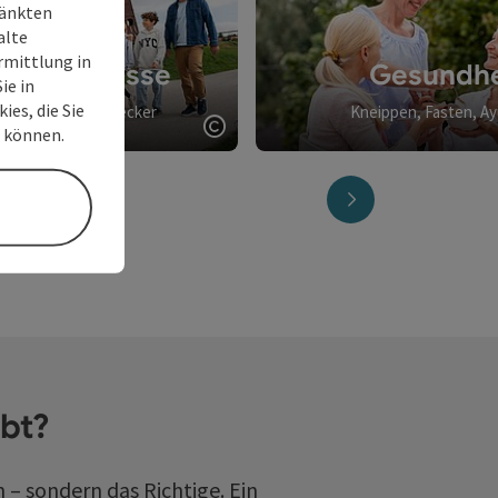
ränkten
alte
rmittlung in
ienerlebnisse
Gesundhe
ie in
ies, die Sie
ne und große Entdecker
Kneippen, Fasten, A
n können.
Copyright öffnen
nächstes Element
ebt?
 – sondern das Richtige. Ein