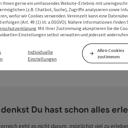
 Ihnen gerne ein umfassendes Website-Erlebnis mit uneingesch
ermöglichen (z.B. Chatbot, Suche), Zugriffe analysieren sowie Inh
eren, wofür wir Cookies verwenden. Vereinzelt kann eine Datenübe
Wandern
Famil
d erfolgen (Art. 49 (1) lit. a DSGVO). Nähere Informationen finden S
enschutzerklärung
. Mit Ihrer Zustimmung akzeptieren Sie die Cook
Wanderregion Donau Oberösterreich
Für klei
ividuellen Einstellungen selbst verwalten und jederzeit widerrufe
t öffnen
Copyright öffnen
Allen Cookies
s
Individuelle
zustimmen
en
Einstellungen
denkst Du hast schon alles erl
rreich geht es nicht darum, möglichst viel zu erleben