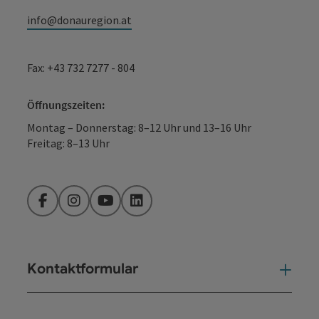
info@donauregion.at
Fax: +43 732 7277 - 804
Öffnungszeiten:
Montag – Donnerstag: 8–12 Uhr und 13–16 Uhr
Freitag: 8–13 Uhr
Facebook
Instagram
YouTube
LinkedIn
Kontaktformular
Kont