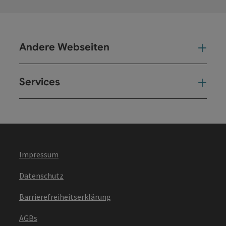
Andere Webseiten
And
Services
Ser
Impressum
Datenschutz
Barrierefreiheitserklärung
AGBs