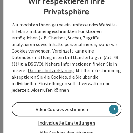
Wir respektieren Ihre
Privatsphäre
Beitrag merken
: Destillerie und Schauschnapsbrennere
Copyrig
Wir möchten Ihnen gerne ein umfassendes Website-
Destillerie und
Erlebnis mit uneingeschränkten Funktionen
Schauschnapsbrennerei
ermöglichen (z.B. Chatbot, Suche), Zugriffe
analysieren sowie Inhalte personalisieren, wofür wir
Moser
Cookies verwenden. Vereinzelt kann eine
Datenübermittlung in ein Drittland erfolgen (Art. 49
Unser Urlaub am Bauernhof Betrieb mit gewerblichen
(1) lit. a DSGVO). Nähere Informationen finden Sie in
Mostheurigen bietet entdeckungsfreudigen Genießern
unserer
Datenschutzerklärung
. Mit Ihrer Zustimmung
die Möglichkeit die Vielfalt unserer Most/Saftspezialitäten
Mitterkirchen im Machland
akzeptieren Sie die Cookies, die Sie über die
und Edelbrände kennenzulernen. Sie sind auf der Suche
Öffnungszeiten
Montag geöffnet
Dienstag geöffnet
Mittwoch geöffnet
Donnerstag geöffnet
Freitag geöffnet
Samstag geöffnet
Sonntag geöffnet
Feiertag geöffnet
individuellen Einstellungen selbst verwalten und
MO
DI
MI
DO
FR
SA
SO
FE
nach einem passenden Geschenk? Wie wäre es mit einem
jederzeit widerrufen können.
Geschenkskorb oder Geschenkspaket gefüllt mit unseren
Köstlichkeiten oder einem Gutschein? Sie können es
direkt bei uns am Bauernhof abholen! Oder ganz bequem
per Post nach Hause schicken lassen! Besuchen Sie
Allen Cookies zustimmen
unseren Onlineshop unter www.radlerbauernhof-moser.at
oder rufen Sie uns an! Wir freuen uns auf Ihren Besuch!
Individuelle Einstellungen