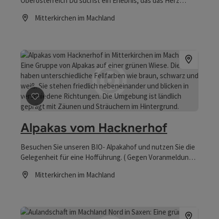
Oberösterreich Du suchst ein Erlebnis, das das Herz
berührt? Vergiss den Alltag und lass dich auf das
Mitterkirchen im Machland
feinfühlige Wesen der Alpakas ein. In Mitterkirchen, eine
Öffnungszeiten
kurze Fahrstrecke von Linz, biete ich dir eine besondere
Form der Tierbegegnung. Bei meinen begleiteten Alpaka-
Fotoshooting kombinieren wir die Ruhe dieser
faszinierenden Tiere mit authentischer Fotografie. Ganz
ohne Zeitdruck und in entspannter Atmosphäre
entstehen Bilder, die deine ganz persönliche Verbindung
zur Natur zeigen. Hier stehen nicht Hektik oder
„Streichelzoo-Trubel“ im Vordergrund, sondern die leise,
Beitrag merken
: Alpakas vom Hacknerhof
geduldige Annäherung an diese faszinierenden
Distanztiere.
Alpakas vom Hacknerhof
Besuchen Sie unseren BIO- Alpakahof und nutzen Sie die
Gelegenheit für eine Hofführung. ( Gegen Voranmeldung )
Einkaufsmöglichkeit direkt in unserem Hofladen.
Mitterkirchen im Machland
Öffnungszeiten