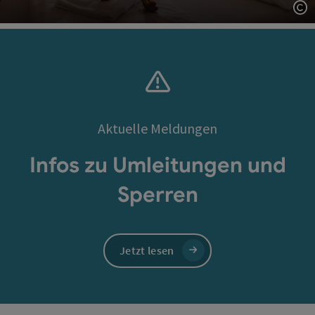
Co
Aktuelle Meldungen
Infos zu Umleitungen und
Sperren
Jetzt lesen