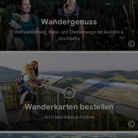
Wandergenuss
Weitwanderweg, Rund- und Themenwege mit Ausblick &
Geschichte
Co
Wanderkarten bestellen
Jetzt kostenlos anfordern
Co