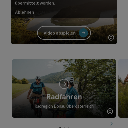
übermittelt werden.
Ablehnen
Video abspielen
Copyri
Video
Radfahren
Radregion Donau Oberösterreich
Copyrig
nächste