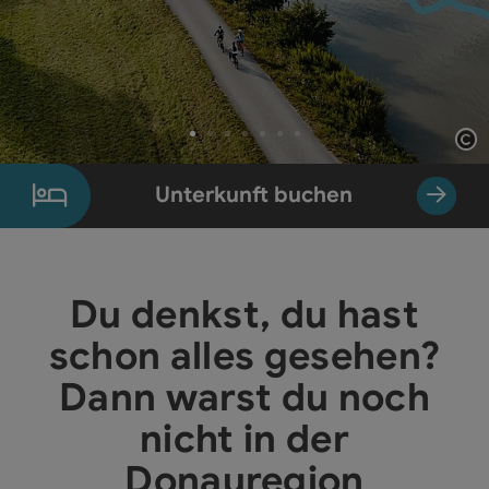
Co
Element 1 von 7
Unterkunft buchen
Du denkst, du hast
schon alles gesehen?
Dann warst du noch
nicht in der
Donauregion