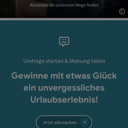
Kostenlos die schönsten Wege finden
Co
Umfrage starten & Meinung teilen
Gewinne mit etwas Glück
ein unvergessliches
Urlaubserlebnis!
Jetzt mitmachen