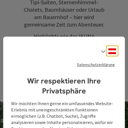
Tipi-Suiten, Sternenhimmel-
Chalets, Baumhäuser oder Urlaub
am Bauernhof – hier wird
gemeinsame Zeit zum Abenteuer.
Highlights wie das
IKUNA
Naturresort
oder die
WaldEntdeckerWelt
sorgen für
Deuts
Sprach
unvergessliche Erlebnisse in der
Datenschutzerklärung
Natur.
Wir respektieren Ihre
Privatsphäre
Wir möchten Ihnen gerne ein umfassendes Website-
Erlebnis mit uneingeschränkten Funktionen
ermöglichen (z.B. Chatbot, Suche), Zugriffe
analysieren sowie Inhalte personalisieren, wofür wir