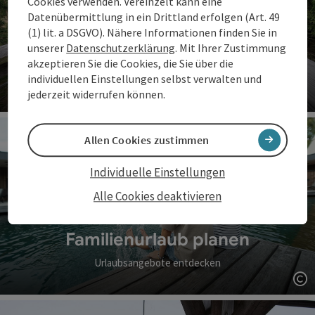
Cookies verwenden. Vereinzelt kann eine
Datenübermittlung in ein Drittland erfolgen (Art. 49
(1) lit. a DSGVO). Nähere Informationen finden Sie in
unserer
Datenschutzerklärung
. Mit Ihrer Zustimmung
Familienzeit erleben
akzeptieren Sie die Cookies, die Sie über die
individuellen Einstellungen selbst verwalten und
Erlebnisse für Groß & Klein
jederzeit widerrufen können.
Co
Allen Cookies zustimmen
Individuelle Einstellungen
Alle Cookies deaktivieren
Familienurlaub planen
Urlaubsangebote entdecken
Co