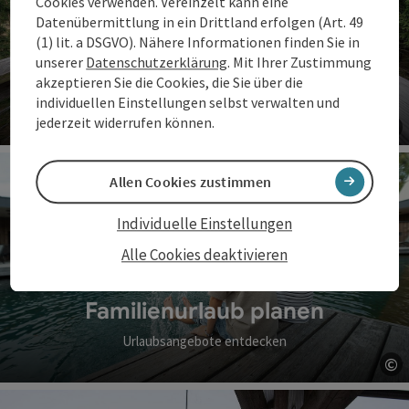
Cookies verwenden. Vereinzelt kann eine
Datenübermittlung in ein Drittland erfolgen (Art. 49
(1) lit. a DSGVO). Nähere Informationen finden Sie in
unserer
Datenschutzerklärung
. Mit Ihrer Zustimmung
Familienzeit erleben
akzeptieren Sie die Cookies, die Sie über die
individuellen Einstellungen selbst verwalten und
Erlebnisse für Groß & Klein
jederzeit widerrufen können.
©
Co
Allen Cookies zustimmen
Individuelle Einstellungen
Alle Cookies deaktivieren
Familienurlaub planen
Urlaubsangebote entdecken
©
Co