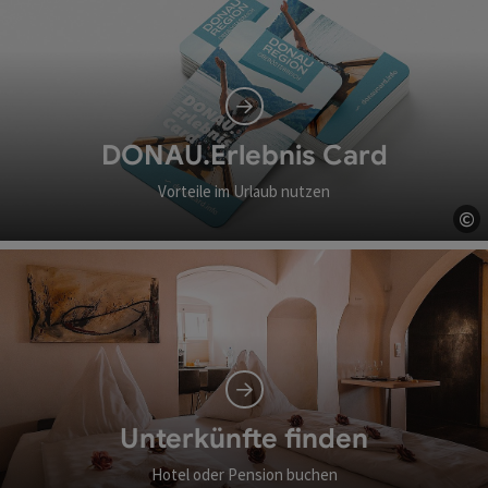
DONAU.Erlebnis Card
Vorteile im Urlaub nutzen
©
Co
Unterkünfte finden
Hotel oder Pension buchen