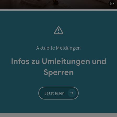
©
Co
Aktuelle Meldungen
Infos zu Umleitungen und
Sperren
Jetzt lesen