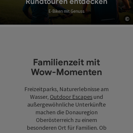
Rundtouren entdecken
E-Biken mit Genuss
©
Co
Familienzeit mit
Wow-Momenten
Freizeitparks, Naturerlebnisse am
Wasser,
Outdoor Escapes
und
außergewöhnliche Unterkünfte
machen die Donauregion
Oberösterreich zu einem
besonderen Ort für Familien. Ob