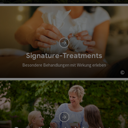
Co
Signature-Treatments
Besondere Behandlungen mit Wirkung erleben
©
Co