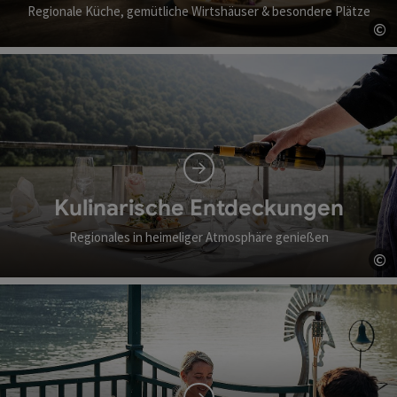
Regionale Küche, gemütliche Wirtshäuser & besondere Plätze
©
Co
Kulinarische Entdeckungen
Regionales in heimeliger Atmosphäre genießen
©
Co