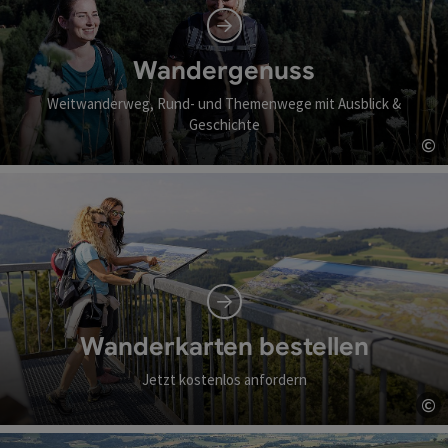
Wandergenuss
Weitwanderweg, Rund- und Themenwege mit Ausblick &
Geschichte
©
Co
Wanderkarten bestellen
Jetzt kostenlos anfordern
©
Co