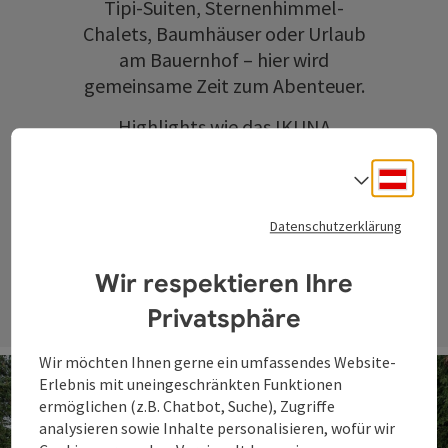
Tipi-Suiten, Sternenhimmel-
Chalets, Baumhäuser oder Urlaub
am Bauernhof – hier wird
gemeinsame Zeit zum Abenteuer.
Highlights wie das
IKUNA
Naturresort
oder die
WaldEntdeckerWelt
sorgen für
Deuts
Sprach
unvergessliche Erlebnisse in der
Datenschutzerklärung
Natur.
Wir respektieren Ihre
Privatsphäre
Wir möchten Ihnen gerne ein umfassendes Website-
Erlebnis mit uneingeschränkten Funktionen
ermöglichen (z.B. Chatbot, Suche), Zugriffe
analysieren sowie Inhalte personalisieren, wofür wir