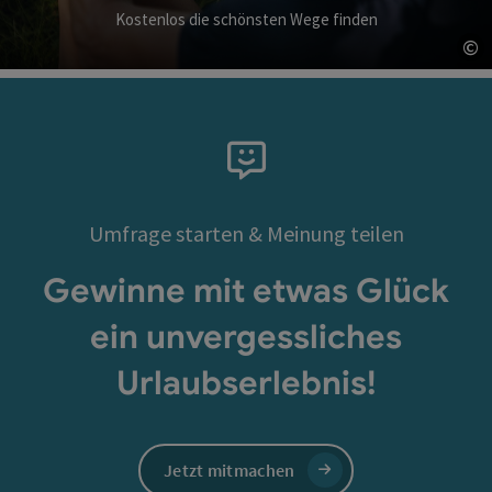
Kostenlos die schönsten Wege finden
©
Co
Umfrage starten & Meinung teilen
Gewinne mit etwas Glück
ein unvergessliches
Urlaubserlebnis!
Jetzt mitmachen