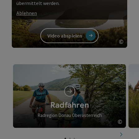
übermittelt werden.
Ablehnen
Video abspielen
©
Copyri
Video
Radfahren
Radregion Donau Oberösterreich
©
Copyri
nächste