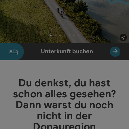
©
Co
Element 1 von 7
Unterkunft buchen
Du denkst, du hast
schon alles gesehen?
Dann warst du noch
nicht in der
Donauregion