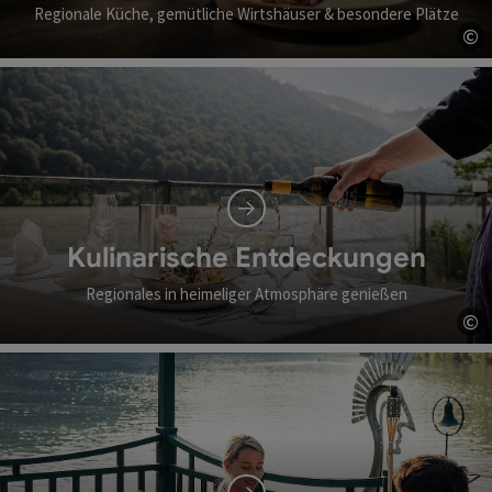
Regionale Küche, gemütliche Wirtshäuser & besondere Plätze
©
Co
Kulinarische Entdeckungen
Regionales in heimeliger Atmosphäre genießen
©
Co