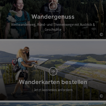
Wandergenuss
Weitwanderweg, Rund- und Themenwege mit Ausblick &
Geschichte
©
Co
Wanderkarten bestellen
Jetzt kostenlos anfordern
©
Co