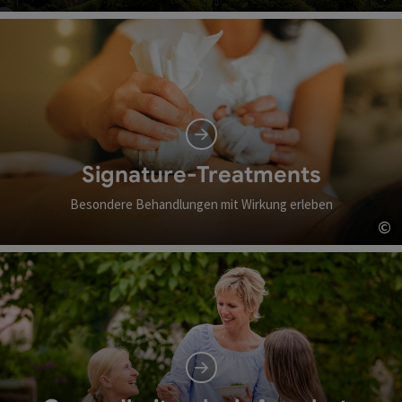
Co
Signature-Treatments
Besondere Behandlungen mit Wirkung erleben
©
Co