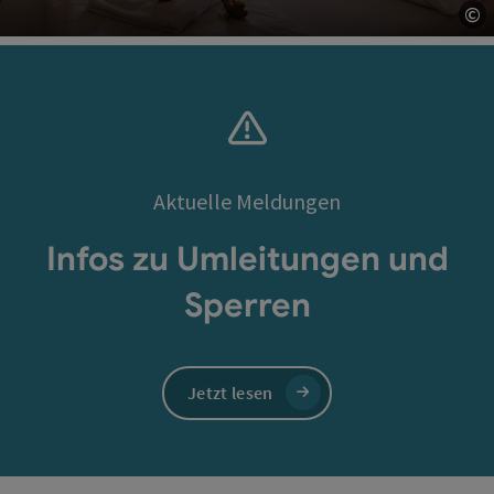
©
Co
Aktuelle Meldungen
Infos zu Umleitungen und
Sperren
Jetzt lesen