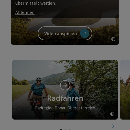
übermittelt werden.
Ablehnen
Video abspielen
©
Copyri
Video
Radfahren
Radregion Donau Oberösterreich
©
Copyri
nächste