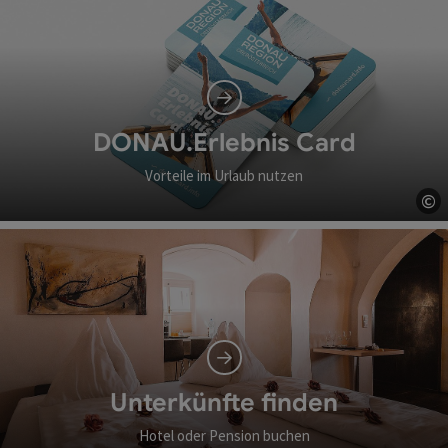
DONAU.Erlebnis Card
Vorteile im Urlaub nutzen
©
Co
Unterkünfte finden
Hotel oder Pension buchen