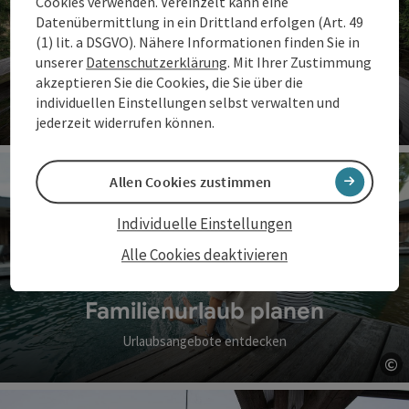
Cookies verwenden. Vereinzelt kann eine
Datenübermittlung in ein Drittland erfolgen (Art. 49
(1) lit. a DSGVO). Nähere Informationen finden Sie in
unserer
Datenschutzerklärung
. Mit Ihrer Zustimmung
Familienzeit erleben
akzeptieren Sie die Cookies, die Sie über die
individuellen Einstellungen selbst verwalten und
Erlebnisse für Groß & Klein
jederzeit widerrufen können.
©
Co
Allen Cookies zustimmen
Individuelle Einstellungen
Alle Cookies deaktivieren
Familienurlaub planen
Urlaubsangebote entdecken
©
Co