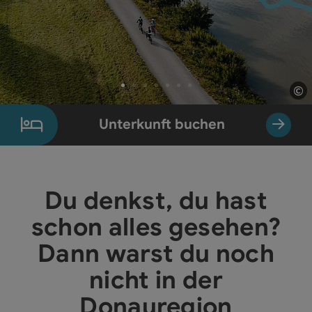
©
Co
Element 1 von 7
Unterkunft buchen
Du denkst, du hast
schon alles gesehen?
Dann warst du noch
nicht in der
Donauregion