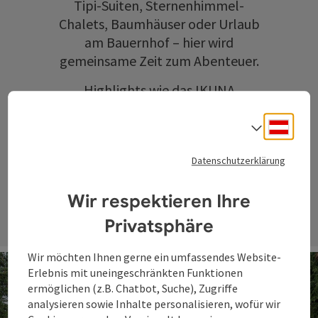
Tipi-Suiten, Sternenhimmel-
Chalets, Baumhäuser oder Urlaub
am Bauernhof – hier wird
gemeinsame Zeit zum Abenteuer.
Highlights wie das
IKUNA
Naturresort
oder die
WaldEntdeckerWelt
sorgen für
Deuts
Sprach
unvergessliche Erlebnisse in der
Datenschutzerklärung
Natur.
Wir respektieren Ihre
Privatsphäre
Wir möchten Ihnen gerne ein umfassendes Website-
Erlebnis mit uneingeschränkten Funktionen
ermöglichen (z.B. Chatbot, Suche), Zugriffe
analysieren sowie Inhalte personalisieren, wofür wir