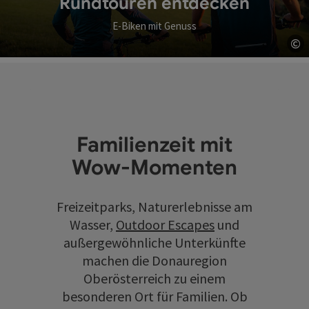
Rundtouren entdecken
E-Biken mit Genuss
©
Co
Familienzeit mit
Wow-Momenten
Freizeitparks, Naturerlebnisse am
Wasser,
Outdoor Escapes
und
außergewöhnliche Unterkünfte
machen die Donauregion
Oberösterreich zu einem
besonderen Ort für Familien. Ob