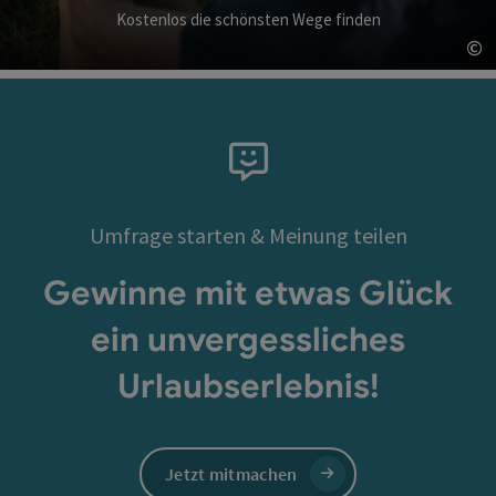
Kostenlos die schönsten Wege finden
©
Co
Umfrage starten & Meinung teilen
Gewinne mit etwas Glück
ein unvergessliches
Urlaubserlebnis!
Jetzt mitmachen